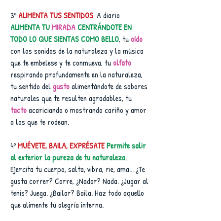
3º 
ALIMENTA TUS SENTIDOS
: A diario 
ALIMENTA TU 
MIRADA 
CENTRÁNDOTE EN 
TODO LO QUE SIENTAS COMO BELLO
, tu 
oído 
con los sonidos de la naturaleza y la música 
que te embelese y te conmueva, tu 
olfato 
respirando profundamente en la naturaleza, 
tu sentido del 
gusto 
alimentándote de sabores 
naturales que te resulten agradables, tu 
tacto 
acariciando o mostrando cariño y amor 
a los que te rodean.
4º 
MUÉVETE, BAILA, EXPRÉSATE
Permite salir 
al exterior la pureza de tu naturaleza
. 
Ejercita tu cuerpo, salta, vibra, rie, ama... ¿Te 
gusta correr? Corre, ¿Nadar? Nada. ¿Jugar al 
tenis? Juega. ¿Bailar? Baila. Haz todo aquello 
que alimente tu alegría interna.