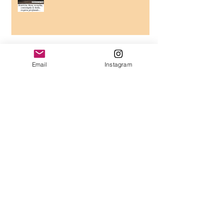
5 preceptos mentales
Email
Instagram
5 preceptos emocionales
Semillas de Chia: Propiedades
& Beneficios & Usos