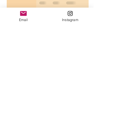
Email
Instagram
Presentación Proyecto "Alimenta
tu Vida"
22 jun 2020
Ciclos naturales, detox y pérdida
de peso.
2 abr 2019