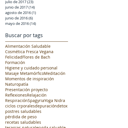
julio de 2017
(23)
23 entradas
junio de 2017
(14)
14 entradas
agosto de 2016
(1)
1 entrada
junio de 2016
(6)
6 entradas
mayo de 2016
(14)
14 entradas
Buscar por tags
Alimentación Saludable
Cosmética Fresca Vegana
Felicidad
Flores de Bach
Formación
Higiene y cuidado personal
Masaje Metamórfico
Meditación
Momentos de inspiración
Naturopatía
Presentación proyecto
Reflexiones
Relajación
Respiración
Spagyria
Yoga Nidra
ciclos crporales
depuración
detox
postres saludables
pérdida de peso
recetas saludables
terapias naturales
vida saluable