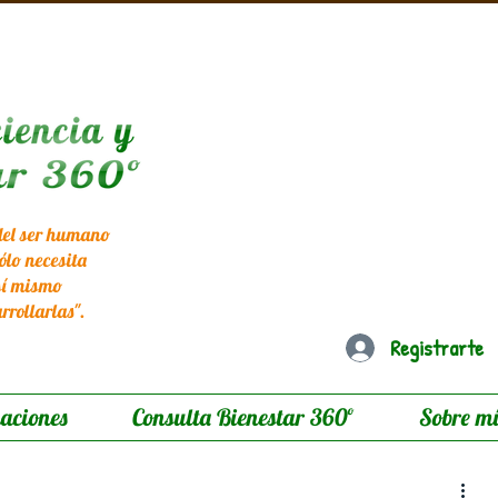
 del ser humano
ólo necesita
sí mismo
rrollarlas
".
Registrarte
maciones
Consulta Bienestar 360º
Sobre mí